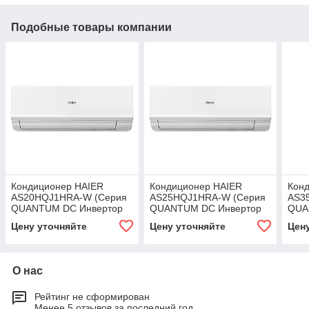
Подобные товары компании
Кондиционер HAIER
Кондиционер HAIER
Кон
AS20HQJ1HRA-W (Серия
AS25HQJ1HRA-W (Серия
AS3
QUANTUM DC Инвертор
QUANTUM DC Инвертор
QUA
фреон R32)
фреон R32)
фре
Цену уточняйте
Цену уточняйте
Цен
О нас
Рейтинг не сформирован
Менее 5 отзывов за последний год