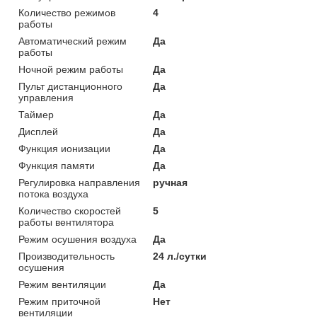
Количество режимов
4
работы
Автоматический режим
Да
работы
Ночной режим работы
Да
Пульт дистанционного
Да
управления
Таймер
Да
Дисплей
Да
Функция ионизации
Да
Функция памяти
Да
Регулировка направления
ручная
потока воздуха
Количество скоростей
5
работы вентилятора
Режим осушения воздуха
Да
Производительность
24 л./сутки
осушения
Режим вентиляции
Да
Режим приточной
Нет
вентиляции