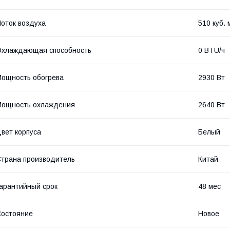
оток воздуха
510 куб. 
Охлаждающая способность
0 BTU/ч
ощность обогрева
2930 Вт
Мощность охлаждения
2640 Вт
вет корпуса
Белый
трана производитель
Китай
арантийный срок
48 мес
остояние
Новое