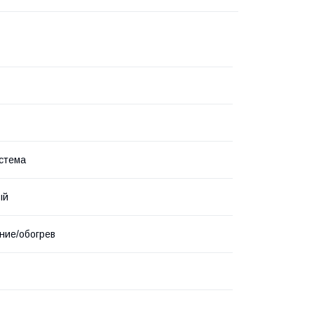
стема
ый
ние/обогрев