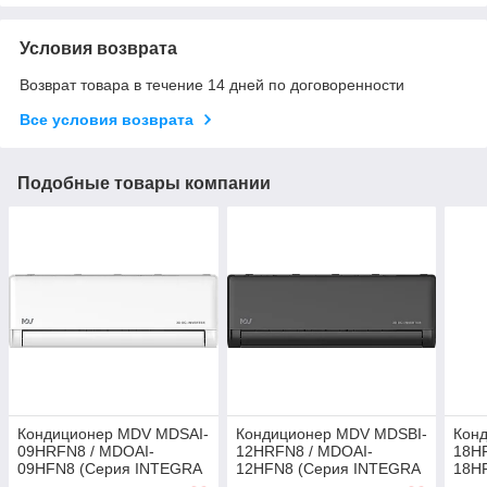
Условия возврата
Возврат товара в течение 14 дней по договоренности
Все условия возврата
Подобные товары компании
Кондиционер MDV MDSAI-
Кондиционер MDV MDSBI-
Кон
09HRFN8 / MDOAI-
12HRFN8 / MDOAI-
18H
09HFN8 (Серия INTEGRA
12HFN8 (Серия INTEGRA
18H
Pro, инвертор, фреон
Pro Black, инвертор,
Pro,