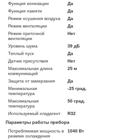
Функция ионизации
Да
Функция памяти
Да
Режим осушения воздуха
Да
Режим вентиляции
Да
Режим приточной
Нет
вентиляции
Уровень шума
39 дБ
Теплый пуск
Да
Датчик присутствия
Нет
Максимальная длина
25 м
коммуникаций
Защита от замерзания
Да
Минимальная
-25 град.
температура
Максимальная
50 град.
температура
Используемый хладагент
R32
Параметры работы прибора
Потребляемая мощность в
1040 Вт
режиме охлаждения