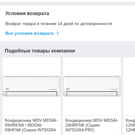
Условия возврата
Возврат товара в течение 14 дней по договоренности
Все условия возврата
Подобные товары компании
Кондиционер MDV MDSAI-
Кондиционер MDV MDSAI-
Кон
09HRFN8 / MDOAI-
24HRFN8 (Серия
12H
09HFN8 (Серия INTEGRA
INTEGRA PRO,
12H
Pro, инвертор, фреон
мультисплит, инвертор,
Pro 