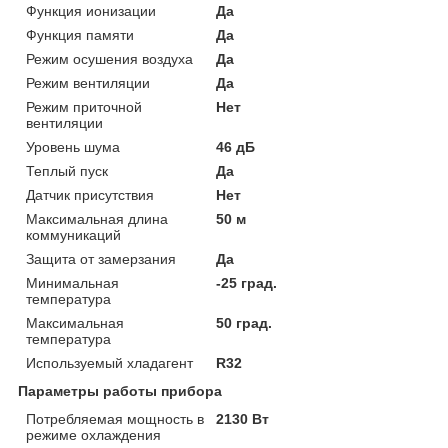
Функция ионизации
Да
Функция памяти
Да
Режим осушения воздуха
Да
Режим вентиляции
Да
Режим приточной
Нет
вентиляции
Уровень шума
46 дБ
Теплый пуск
Да
Датчик присутствия
Нет
Максимальная длина
50 м
коммуникаций
Защита от замерзания
Да
Минимальная
-25 град.
температура
Максимальная
50 град.
температура
Используемый хладагент
R32
Параметры работы прибора
Потребляемая мощность в
2130 Вт
режиме охлаждения