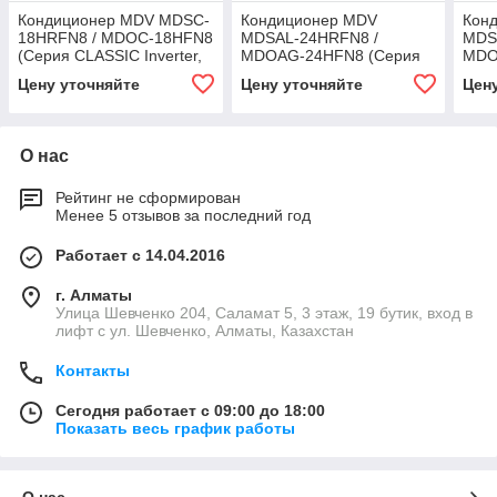
Кондиционер MDV MDSC-
Кондиционер MDV
Кон
18HRFN8 / MDOC-18HFN8
MDSAL-24HRFN8 /
MDS
(Серия CLASSIC Inverter,
MDOAG-24HFN8 (Серия
MDO
инвертор, фреон R32, до
INFINI UVPro, инвертор,
INFI
Цену уточняйте
Цену уточняйте
Цен
50 м²)
фреон R32, до 70 м²)
инве
50 м
О нас
Рейтинг не сформирован
Менее 5 отзывов за последний год
Работает с 14.04.2016
г. Алматы
​Улица Шевченко 204, Саламат 5, ​3 этаж, 19 бутик, вход в
лифт с ул. Шевченко, Алматы, Казахстан
Контакты
Сегодня работает с 09:00 до 18:00
Показать весь график работы