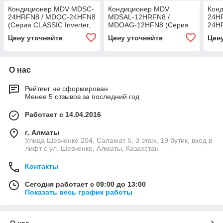
Кондиционер MDV MDSC-
Кондиционер MDV
Кон
24HRFN8 / MDOC-24HFN8
MDSAL-12HRFN8 /
24H
(Серия CLASSIC Inverter,
MDOAG-12HFN8 (Серия
24H
инвертор, фреон R32, до
INFINI UVPro, инвертор,
PRO 
Цену уточняйте
Цену уточняйте
Цен
70 м²)
фреон R32, до 35 м²)
фрео
О нас
Рейтинг не сформирован
Менее 5 отзывов за последний год
Работает с 14.04.2016
г. Алматы
​Улица Шевченко 204, Саламат 5, ​3 этаж, 19 бутик, вход в
лифт с ул. Шевченко, Алматы, Казахстан
Контакты
Сегодня работает с 09:00 до 13:00
Показать весь график работы