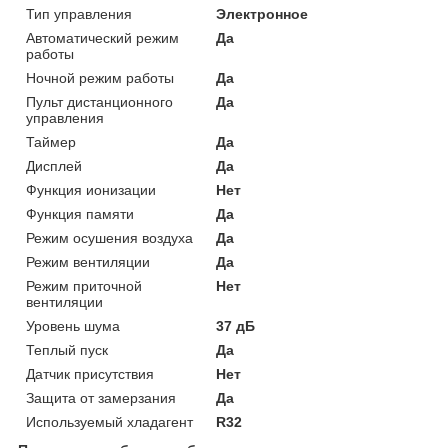
Тип управления
Электронное
Автоматический режим
Да
работы
Ночной режим работы
Да
Пульт дистанционного
Да
управления
Таймер
Да
Дисплей
Да
Функция ионизации
Нет
Функция памяти
Да
Режим осушения воздуха
Да
Режим вентиляции
Да
Режим приточной
Нет
вентиляции
Уровень шума
37 дБ
Теплый пуск
Да
Датчик присутствия
Нет
Защита от замерзания
Да
Используемый хладагент
R32