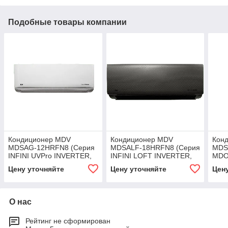
Подобные товары компании
Кондиционер MDV
Кондиционер MDV
Кон
MDSAG-12HRFN8 (Серия
MDSALF-18HRFN8 (Серия
MDS
INFINI UVPro INVERTER,
INFINI LOFT INVERTER,
MDO
внутренний блок, R32, до
внутренний блок, R32, до
INFI
Цену уточняйте
Цену уточняйте
Цен
35 м²)
50 м²)
фрео
О нас
Рейтинг не сформирован