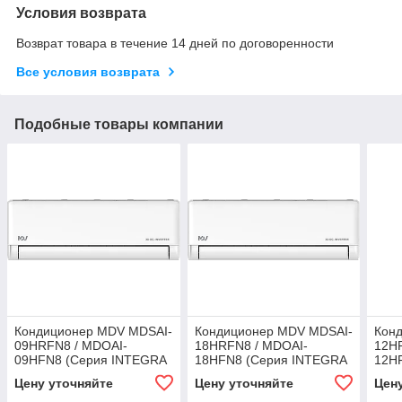
Условия возврата
Возврат товара в течение 14 дней по договоренности
Все условия возврата
Подобные товары компании
Кондиционер MDV MDSAI-
Кондиционер MDV MDSAI-
Кон
09HRFN8 / MDOAI-
18HRFN8 / MDOAI-
12H
09HFN8 (Серия INTEGRA
18HFN8 (Серия INTEGRA
12H
Pro, инвертор, фреон
Pro, инвертор, фреон
Pro,
Цену уточняйте
Цену уточняйте
Цен
R32, до 25 м²)
R32, до 50 м²)
R32,