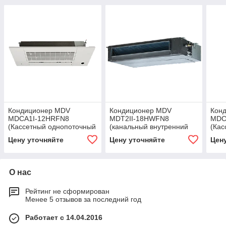
Кондиционер MDV
Кондиционер MDV
Кон
MDCA1I-12HRFN8
MDT2II-18HWFN8
MDC
(Кассетный однопоточный
(канальный внутренний
(Кас
внутренний блок, ERP Full
блок, ERP Full DC Inverter,
внут
Цену уточняйте
Цену уточняйте
Цен
DC Inverter, R32)
R32, до 50 м²)
DC I
О нас
Рейтинг не сформирован
Менее 5 отзывов за последний год
Работает с 14.04.2016