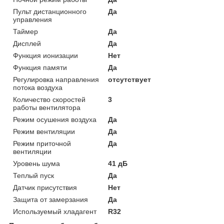
Пульт дистанционного
Да
управления
Таймер
Да
Дисплей
Да
Функция ионизации
Нет
Функция памяти
Да
Регулировка направления
отсутствует
потока воздуха
Количество скоростей
3
работы вентилятора
Режим осушения воздуха
Да
Режим вентиляции
Да
Режим приточной
Да
вентиляции
Уровень шума
41 дБ
Теплый пуск
Да
Датчик присутствия
Нет
Защита от замерзания
Да
Используемый хладагент
R32