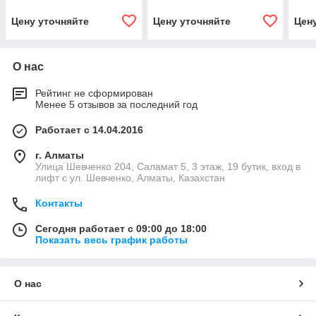
инвертор, фреон R32, до
инвертор, фреон R32, до
инве
35 м²)
25 м²)
50 м
Цену уточняйте
Цену уточняйте
Цен
О нас
Рейтинг не сформирован
Менее 5 отзывов за последний год
Работает с 14.04.2016
г. Алматы
​Улица Шевченко 204, Саламат 5, ​3 этаж, 19 бутик, вход в
лифт с ул. Шевченко, Алматы, Казахстан
Контакты
Сегодня работает с 09:00 до 18:00
Показать весь график работы
О нас