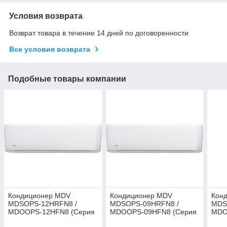
Условия возврата
Возврат товара в течение 14 дней по договоренности
Все условия возврата
Подобные товары компании
Кондиционер MDV
Кондиционер MDV
Кон
MDSOPS-12HRFN8 /
MDSOPS-09HRFN8 /
MDS
MDOOPS-12HFN8 (Серия
MDOOPS-09HFN8 (Серия
MDO
OP SMART HEAT PUMP,
OP SMART HEAT PUMP,
OP 