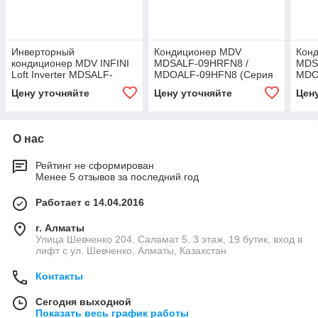
Инверторный
Кондиционер MDV
Кон
кондиционер MDV INFINI
MDSALF-09HRFN8 /
MDS
Loft Inverter MDSALF-
MDOALF-09HFN8 (Серия
MDO
24HRFN8
INFINI LOFT ERP,
INFI
Цену уточняйте
Цену уточняйте
Цен
инвертор, фреон R32, до
инве
25 м²)
50 м
О нас
Рейтинг не сформирован
Менее 5 отзывов за последний год
Работает с 14.04.2016
г. Алматы
​Улица Шевченко 204, Саламат 5, ​3 этаж, 19 бутик, вход в
лифт с ул. Шевченко, Алматы, Казахстан
Контакты
Сегодня выходной
Показать весь график работы