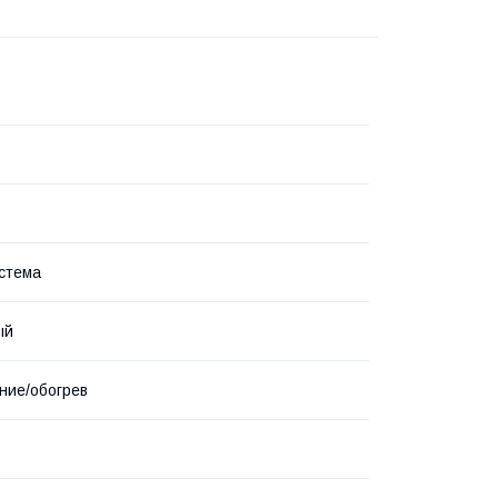
стема
ый
ние/обогрев