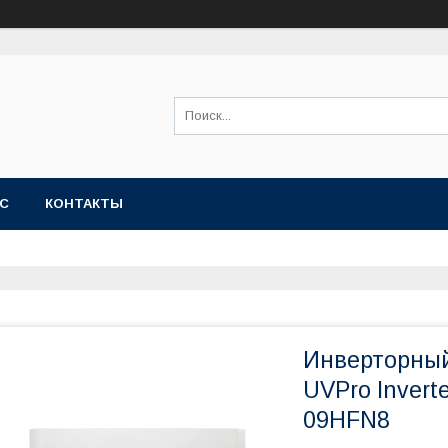
АС
КОНТАКТЫ
Инверторный
UVPro Inver
09HFN8