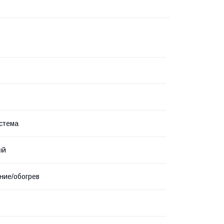
стема
ый
ние/обогрев