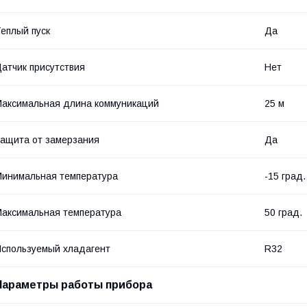
еплый пуск
Да
атчик присутствия
Нет
аксимальная длина коммуникаций
25 м
ащита от замерзания
Да
инимальная температура
-15 град.
аксимальная температура
50 град.
спользуемый хладагент
R32
Параметры работы прибора