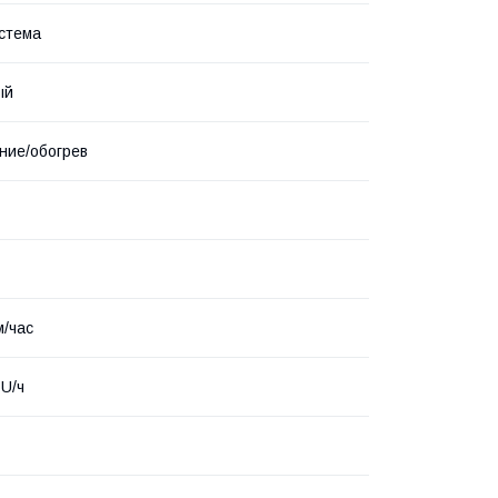
стема
ый
ние/обогрев
м/час
U/ч