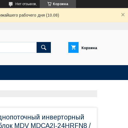
Нет отзывов,
Корзина
ижайшего рабочего дня (10.08)
Корзина
днопоточный инверторный
блок MDV MDCA2I-24HRFN8 /