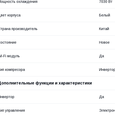
Мощность охлаждения
7030 Вт
вет корпуса
Белый
трана производитель
Китай
остояние
Новое
i-Fi модуль
Да
ип компресора
Инверто
Дополнительные функции и характеристики
нвертор
Да
ип управления
Электро