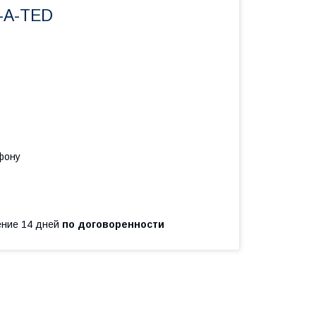
-A-TED
фону
чение 14 дней
по договоренности